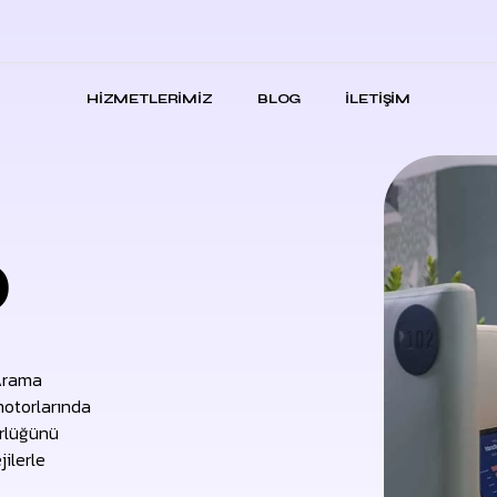
HIZMETLERIMIZ
BLOG
İLETIŞIM
O
(Arama
motorlarında
ürlüğünü
jilerle