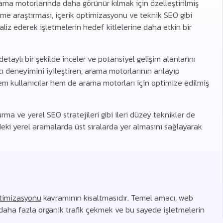
rama motorlarında daha görünür kılmak için özelleştirilmiş
ime araştırması, içerik optimizasyonu ve teknik SEO gibi
aliz ederek işletmelerin hedef kitlelerine daha etkin bir
taylı bir şekilde inceler ve potansiyel gelişim alanlarını
cı deneyimini iyileştiren, arama motorlarının anlayıp
 hem kullanıcılar hem de arama motorları için optimize edilmiş
ma ve yerel SEO stratejileri gibi ileri düzey teknikler de
deki yerel aramalarda üst sıralarda yer almasını sağlayarak
timizasyonu
kavramının kısaltmasıdır. Temel amacı, web
 daha fazla organik trafik çekmek ve bu sayede işletmelerin