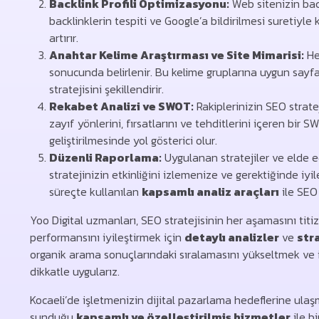
Backlink Profili Optimizasyonu:
Web sitenizin backl
backlinklerin tespiti ve Google’a bildirilmesi suretiyle 
artırır.
Anahtar Kelime Araştırması ve Site Mimarisi:
He
sonucunda belirlenir. Bu kelime gruplarına uygun sayfa
stratejisini şekillendirir.
Rekabet Analizi ve SWOT:
Rakiplerinizin SEO stratej
zayıf yönlerini, fırsatlarını ve tehditlerini içeren bir SW
geliştirilmesinde yol gösterici olur.
Düzenli Raporlama:
Uygulanan stratejiler ve elde ed
stratejinizin etkinliğini izlemenize ve gerektiğinde iyi
süreçte kullanılan
kapsamlı analiz araçları
ile SEO
Yoo Digital uzmanları, SEO stratejisinin her aşamasını titi
performansını iyileştirmek için
detaylı analizler
ve
str
organik arama sonuçlarındaki sıralamasını yükseltmek ve i
dikkatle uygularız.
Kocaeli’de işletmenizin dijital pazarlama hedeflerine ulaşm
sunduğu
kapsamlı ve özelleştirilmiş hizmetler
ile bi