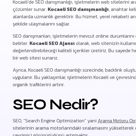
Kocaeli’de SEO danışmanlığı, işletmelerin web sitelerini a
çözümler sunar.
Kocaeli SEO danışmanlığı
, anahtar kel
alanlarda uzmanlık gerektirir. Bu hizmet, yerel rekabeti an
şekilde ulaşmalarını sağlar.
SEO danışmanları, işletmelerin mevcut online durumlarını de
belirler.
Kocaeli SEO Ajansı
olarak, web sitenizin kullanı
değerlendirebileceği kaliteli içerikler üretiriz. Bu sayede
bir web sitesi sunarız.
Ayrıca, Kocaeli SEO danışmanlığı sürecinde, backlink oluştur
uygulanır. Bu yaklaşımlar, işletmelerin Kocaeli ve çevresin
organik trafiklerini artırır.
SEO Nedir?
SEO, “Search Engine Optimization” yani
Arama Motoru Op
sitelerinin arama motorlarındaki sıralamasını yükselterek
çevrimiçi görünürlüğünü artırmaktır.