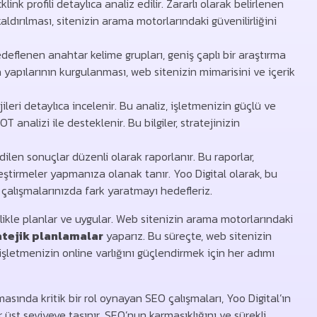
ink profili detaylıca analiz edilir. Zararlı olarak belirlenen
kaldırılması, sitenizin arama motorlarındaki güvenilirliğini
deflenen anahtar kelime grupları, geniş çaplı bir araştırma
 yapılarının kurgulanması, web sitenizin mimarisini ve içerik
ileri detaylıca incelenir. Bu analiz, işletmenizin güçlü ve
OT analizi ile desteklenir. Bu bilgiler, stratejinizin
ilen sonuçlar düzenli olarak raporlanır. Bu raporlar,
leştirmeler yapmanıza olanak tanır. Yoo Digital olarak, bu
 çalışmalarınızda fark yaratmayı hedefleriz.
zlikle planlar ve uygular. Web sitenizin arama motorlarındaki
atejik planlamalar
yaparız. Bu süreçte, web sitenizin
şletmenizin online varlığını güçlendirmek için her adımı
asında kritik bir rol oynayan SEO çalışmaları, Yoo Digital’ın
r üst seviyeye taşınır. SEO’nun karmaşıklığını ve sürekli