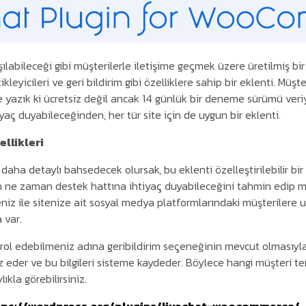
labileceği gibi müşterilerle iletişime geçmek üzere üretilmiş bir 
kleyicileri ve geri bildirim gibi özelliklere sahip bir eklenti. Müşt
yazık ki ücretsiz değil ancak 14 günlük bir deneme sürümü veriyo
iyaç duyabileceğinden, her tür site için de uygun bir eklenti.
ellikleri
 daha detaylı bahsedecek olursak, bu eklenti özelleştirilebilir bir
in ne zaman destek hattına ihtiyaç duyabileceğini tahmin edip 
niz ile sitenize ait sosyal medya platformlarındaki müşterilere 
a var.
ntrol edebilmeniz adına geribildirim seçeneğinin mevcut olmasıyl
liz eder ve bu bilgileri sisteme kaydeder. Böylece hangi müşteri te
ıkla görebilirsiniz.