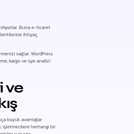
rlıyorlar. Buna e-ticaret
entilerine ihtiyaç
rmenizi sağlar. WordPress
eme, kargo ve üye analizi
 ve
kış
ukça büyük avantajlar
 işletmecilere herhangi bir
 imkânı sunuyor.