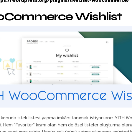
tps://wordpress.org/plugins/livechat-woocommerce/
oCommerce Wishlist
ir konuda istek listesi yapma imkânı tanımak istiyorsanız YITH
ti. Hem “Favoriler” kısmı olan hem de özel listeler oluşturma olan
m versiyona sahip. Henüz çok ürünü satışa çıkmamış, müşteri k