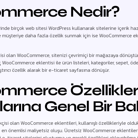
mmerce Nedir?
inde birçok web sitesi WordPress kullanarak sitelerine içerik hazı
tte müşteriye daha fazla özellik sunmak için ise WooCommerce ekl
tisi olan WooCommerce, sitenizi çevrimiçi bir mağazaya dönüştü
aç WooCommerce eklentisi ile ürün listeleri, kategoriler, sepet, öd
aştırıcı özellik alarak bir e-ticaret sayfasına dönüşür.
merce Özellikleri
larına Genel Bir Ba
çisi olan WooCommerce eklentileri, kullanışlı özellikleriyle old
e en önemlisi maliyetsiz oluşu. Ücretsiz WooCommerce eklentileri,
-ticaret sitelerini oluşturma ve gerekli özellikleri ekleyebilme