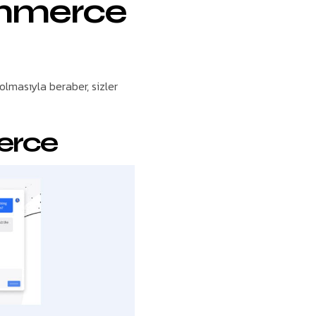
ommerce
lmasıyla beraber, sizler
erce