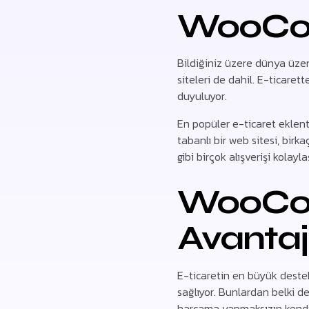
WooCo
Bildiğiniz üzere dünya üzer
siteleri de dahil. E-ticare
duyuluyor.
En popüler e-ticaret eklen
tabanlı bir web sitesi, birk
gibi birçok alışverişi kolayl
WooCom
Avantaj
E-ticaretin en büyük destek
sağlıyor. Bunlardan belki d
harcama yapmaksızın kendi e