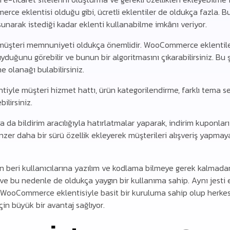
e eklentisi olduğu gibi, ücretli eklentiler de oldukça fazla. Bu d
 sunarak istediği kadar eklenti kullanabilme imkânı veriyor.
in müşteri memnuniyeti oldukça önemlidir. WooCommerce eklentile
yduğunu görebilir ve bunun bir algoritmasını çıkarabilirsiniz. Bu ş
e olanağı bulabilirsiniz.
iyle müşteri hizmet hattı, ürün kategorilendirme, farklı tema se
bilirsiniz.
 da bildirim aracılığıyla hatırlatmalar yaparak, indirim kuponları
er daha bir sürü özellik ekleyerek müşterileri alışveriş yapmaya t
en beri kullanıcılarına yazılım ve kodlama bilmeye gerek kalmada
ve bu nedenle de oldukça yaygın bir kullanıma sahip. Aynı jesti e-
 WooCommerce eklentisiyle basit bir kuruluma sahip olup herke
için büyük bir avantaj sağlıyor.