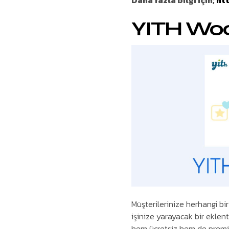
Daha fazla bilgi için;
ht
YITH Wo
Müşterilerinize herhangi b
işinize yarayacak bir eklen
hem ücretsiz hem de premiu