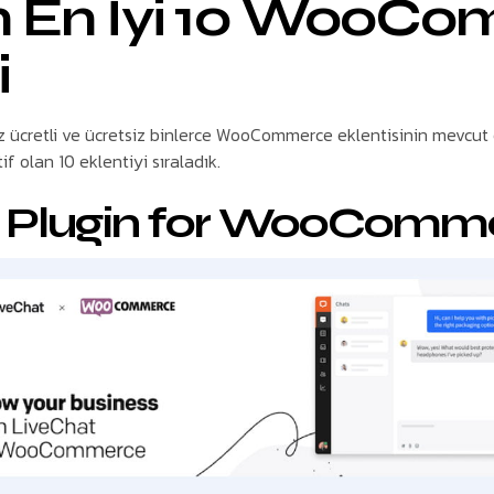
n En İyi 10 WooC
i
 ücretli ve ücretsiz binlerce WooCommerce eklentisinin mevcut o
if olan 10 eklentiyi sıraladık.
t Plugin for WooComm