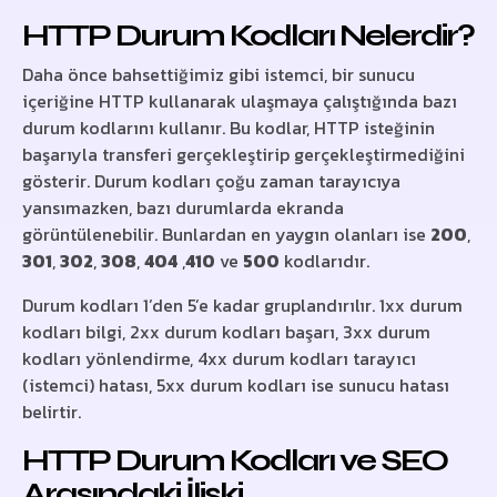
HTTP Durum Kodları Nelerdir?
Daha önce bahsettiğimiz gibi istemci, bir sunucu
içeriğine HTTP kullanarak ulaşmaya çalıştığında bazı
durum kodlarını kullanır. Bu kodlar, HTTP isteğinin
başarıyla transferi gerçekleştirip gerçekleştirmediğini
gösterir. Durum kodları çoğu zaman tarayıcıya
yansımazken, bazı durumlarda ekranda
görüntülenebilir. Bunlardan en yaygın olanları ise
200
,
301
,
302
,
308
,
404
,
410
ve
500
kodlarıdır.
Durum kodları 1’den 5’e kadar gruplandırılır. 1xx durum
kodları bilgi, 2xx durum kodları başarı, 3xx durum
kodları yönlendirme, 4xx durum kodları tarayıcı
(istemci) hatası, 5xx durum kodları ise sunucu hatası
belirtir.
HTTP Durum Kodları ve SEO
Arasındaki İlişki