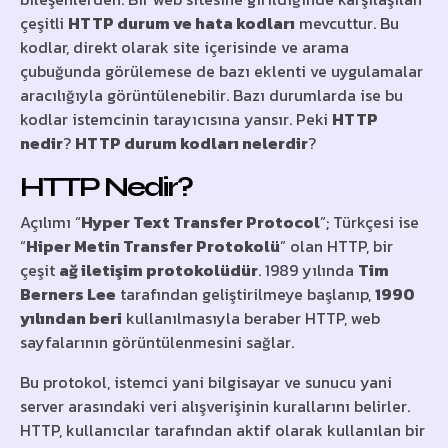
çeşitli
HTTP durum ve hata kodları
mevcuttur. Bu
kodlar, direkt olarak site içerisinde ve arama
çubuğunda görülemese de bazı eklenti ve uygulamalar
aracılığıyla görüntülenebilir. Bazı durumlarda ise bu
kodlar istemcinin tarayıcısına yansır. Peki
HTTP
nedir
?
HTTP durum kodları nelerdir
?
HTTP Nedir?
Açılımı “
Hyper Text Transfer Protocol
”; Türkçesi ise
“
Hiper Metin Transfer Protokolü
” olan HTTP, bir
çeşit
ağ iletişim protokolüdür
. 1989 yılında
Tim
Berners Lee
tarafından geliştirilmeye başlanıp,
1990
yılından beri
kullanılmasıyla beraber HTTP, web
sayfalarının görüntülenmesini sağlar.
Bu protokol, istemci yani bilgisayar ve sunucu yani
server arasındaki veri alışverişinin kurallarını belirler.
HTTP, kullanıcılar tarafından aktif olarak kullanılan bir