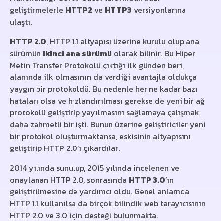
geliştirmelerle
HTTP2
ve
HTTP3
versiyonlarına
ulaştı.
HTTP 2.0
, HTTP 1.1 altyapısı üzerine kurulu olup ana
sürümün
ikinci ana sürümü
olarak bilinir. Bu Hiper
Metin Transfer Protokolü çıktığı ilk günden beri,
alanında ilk olmasının da verdiği avantajla oldukça
yaygın bir protokoldü. Bu nedenle her ne kadar bazı
hataları olsa ve hızlandırılması gerekse de yeni bir ağ
protokolü geliştirip yayılmasını sağlamaya çalışmak
daha zahmetli bir işti. Bunun üzerine geliştiriciler yeni
bir protokol oluşturmaktansa, eskisinin altyapısını
geliştirip HTTP 2.0’ı çıkardılar.
2014 yılında sunulup, 2015 yılında incelenen ve
onaylanan HTTP 2.0, sonrasında
HTTP 3.0
’ın
geliştirilmesine de yardımcı oldu. Genel anlamda
HTTP 1.1 kullanılsa da birçok bilindik web tarayıcısının
HTTP 2.0 ve 3.0 için desteği bulunmakta.