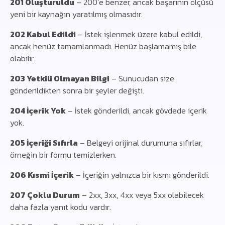
201 Oluşturuldu
– 200’e benzer, ancak başarının ölçüsü
yeni bir kaynağın yaratılmış olmasıdır.
202 Kabul Edildi
– İstek işlenmek üzere kabul edildi,
ancak henüz tamamlanmadı. Henüz başlamamış bile
olabilir.
203 Yetkili Olmayan Bilgi
– Sunucudan size
gönderildikten sonra bir şeyler değişti.
204 İçerik Yok
– İstek gönderildi, ancak gövdede içerik
yok.
205 İçeriği Sıfırla
– Belgeyi orijinal durumuna sıfırlar,
örneğin bir formu temizlerken.
206 Kısmi İçerik
– İçeriğin yalnızca bir kısmı gönderildi.
207 Çoklu Durum
– 2xx, 3xx, 4xx veya 5xx olabilecek
daha fazla yanıt kodu vardır.